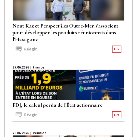
Nout Kaz et Perspect'îles Outre-Mer s'associent
pour développer les produits réunionnais dans
l'Hexagone
Réagir
Lire
27.06.2026 | France
FDJ, le calcul perdu de l'État actionnaire
Réagir
Lire
26.06.2026 | Réunion