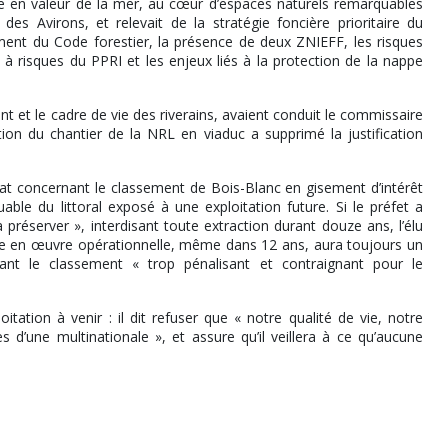
e en valeur de la mer, au cœur d’espaces naturels remarquables
s Avirons, et relevait de la stratégie foncière prioritaire du
chement du Code forestier, la présence de deux ZNIEFF, les risques
 à risques du PPRI et les enjeux liés à la protection de la nappe
 et le cadre de vie des riverains, avaient conduit le commissaire
ion du chantier de la NRL en viaduc a supprimé la justification
tat concernant le classement de Bois-Blanc en gisement d’intérêt
ble du littoral exposé à une exploitation future. Si le préfet a
réserver », interdisant toute extraction durant douze ans, l’élu
mise en œuvre opérationnelle, même dans 12 ans, aura toujours un
mant le classement « trop pénalisant et contraignant pour le
ation à venir : il dit refuser que « notre qualité de vie, notre
s d’une multinationale », et assure qu’il veillera à ce qu’aucune