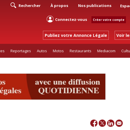
Rechercher
À propos
Nos publications
Espa
Connectez-vous
Créer votre compte
Publiez votre Annonce Légale
Voir l
tes
Reportages
Autos
Motos
Restaurants
Mediacom
Cult