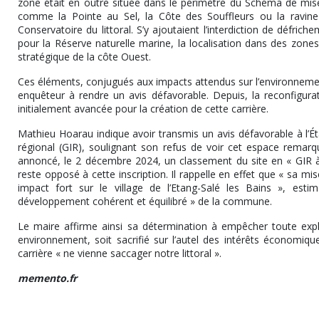
zone était en outre située dans le périmètre du Schéma de mis
comme la Pointe au Sel, la Côte des Souffleurs ou la ravine de
Conservatoire du littoral. S’y ajoutaient l’interdiction de défri
pour la Réserve naturelle marine, la localisation dans des zones
stratégique de la côte Ouest.
Ces éléments, conjugués aux impacts attendus sur l’environnement
enquêteur à rendre un avis défavorable. Depuis, la reconfigurat
initialement avancée pour la création de cette carrière.
Mathieu Hoarau indique avoir transmis un avis défavorable à l’É
régional (GIR), soulignant son refus de voir cet espace remarqua
annoncé, le 2 décembre 2024, un classement du site en « GIR à p
reste opposé à cette inscription. Il rappelle en effet que « sa 
impact fort sur le village de l’Etang-Salé les Bains », esti
développement cohérent et équilibré » de la commune.
Le maire affirme ainsi sa détermination à empêcher toute exploit
environnement, soit sacrifié sur l’autel des intérêts économique
carrière « ne vienne saccager notre littoral ».
memento.fr