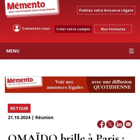
Publiez votre Annonce Légale
Connectez-vous
Nos formules
Créer votre compte
MENU
RETOUR
21.10.2024 | Réunion
OMAÏDO brille à Paris :