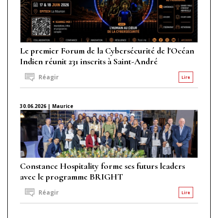
Le premier Forum de la Cybersécurité de l'Océan
Indien réunit 231 inscrits à Saint-André
Réagir
Lire
30.06.2026 | Maurice
Constance Hospitality forme ses futurs leaders
avec le programme BRIGHT
Réagir
Lire