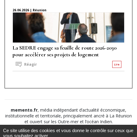
26.06.2026 | Réunion
La SEDRE engage sa feuille de route 2026-2030
pour accélérer ses projets de logement
Réagir
Lire
memento.fr
, média indépendant d’actualité économique,
institutionnelle et territoriale, principalement ancré à La Réunion
et ouvert sur les Outre-mer et l’océan Indien.
Ce site utilise des cookies et vous donne le contrôle sur ceux que
©2026
Suivez nous sur
À propos
-
Notice légale
-
vous souhaitez activer