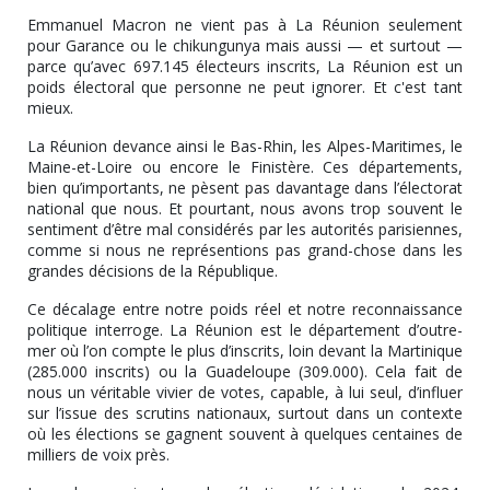
Emmanuel Macron ne vient pas à La Réunion seulement
pour Garance ou le chikungunya mais aussi — et surtout —
parce qu’avec
697.145 électeurs inscrits
,
La Réunion est un
poids électoral que personne ne peut ignorer
. Et c'est tant
mieux.
La Réunion devance ainsi le Bas-Rhin, les Alpes-Maritimes, le
Maine-et-Loire ou encore le Finistère. Ces départements,
bien qu’importants, ne pèsent pas davantage dans l’électorat
national que nous. Et pourtant,
nous avons trop souvent le
sentiment d’être mal considérés par les autorités parisiennes
,
comme si nous ne représentions pas grand-chose dans les
grandes décisions de la République.
Ce décalage entre
notre poids réel et notre reconnaissance
politique
interroge.
La Réunion est le département d’outre-
mer où l’on compte le plus d’inscrits
, loin devant la Martinique
(285.000 inscrits) ou la Guadeloupe (309.000). Cela fait de
nous
un véritable vivier de votes
, capable, à lui seul, d’
influer
sur l’issue des scrutins nationaux
, surtout dans un contexte
où les élections se gagnent souvent à quelques centaines de
milliers de voix près.