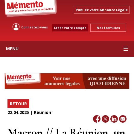
Publiez votre Annonce Légale
Connectez-vous
Nos formules
Créer votre compte
MENU
RETOUR
22.04.2025 | Réunion
Macron // La Réunion, un