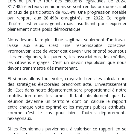
Lors du premier tour des élections législatives de 2024,
317.485 électeurs réunionnais se sont rendus aux urnes
, soit
un
taux de participation de 45,54%
. Une progression notable
par rapport aux 28,49% enregistrés en 2022. Ce regain
d’intérêt est encourageant, mais
insuffisant
pour exprimer
pleinement notre poids démocratique.
Nous devons faire plus.
Il ne s’agit pas seulement d’un travail
laissé aux élus. C’est
une responsabilité collective
.
Promouvoir l’acte de voter doit devenir une priorité pour tous
: les enseignants, les parents, les associations, les médias,
les citoyens engagés.
C’est un devoir républicain que nous
devons transmettre dès maintenant.
Et si nous allons tous voter
, croyez-le bien :
les calculateurs
des stratégies électorales prendront acte
. L’investissement
de l’État dans notre département sera
proportionnel à notre
mobilisation dans les urnes
. Il faut absolument que La
Réunion
devienne un territoire dont on calcule le rapport
entre chaque vote exprimé et les moyens publics attribués
,
comme c’est le cas pour bien d’autres départements
hexagonaux.
Si les Réunionnais parviennent à valoriser ce rapport en se