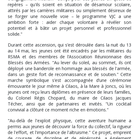
repères – qu'ils soient en situation de désamour scolaire,
attirés par les carrières militaires ou simplement désireux de
se forger une nouvelle voie – le programme VJC a une
ambition forte : aider chaque volontaire à révéler son
potentiel et à bâtir un projet personnel et professionnel
solide."
Durant cette ascension, qui s’est déroulée dans la nuit du 13
au 14 mai, les jeunes ont été encadrés par les militaires du
RSMA et des membres de l’Association Réunionnaise des
Blessés des Armées. "Au lever du soleil, au sommet, ils ont
déployé une banderole en hommage aux blessés de l'armée,
dans un geste fort de reconnaissance et de soutien." Cette
marche symbolique s’est accompagnée d’une cérémonie
émouvante le jour même à Cilaos, à la Mare à Joncs, où les
jeunes ont reçu leurs diplômes en présence de leurs familles,
du Colonel Régis Chopard, du maire de Cilaos Jacques
Técher, ainsi que de partenaires et invités. "Un cocktail
convivial a clôturé ce moment riche en émotions."
"Au-delà de l'exploit physique, cette aventure humaine a
permis aux jeunes de découvrir la force du collectif, la rigueur
de l'effort, et l'importance de l'altruisme." Ce projet, empreint
de courage, de discipline et de générosité, a également