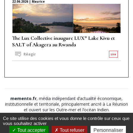
22.06.2026 | Maurice
The Lux Collective inaugure LUX* Lake Kivu et
SALT of Akagera au Rwanda
Réagir
Lire
memento.fr
, média indépendant d’actualité économique,
institutionnelle et territoriale, principalement ancré à La Réunion
et ouvert sur les Outre-mer et l’océan Indien.
Ce site utilise des cookies et vous donne le contrôle sur ceux que
©2026
Suivez nous sur
À propos
-
Notice légale
-
vous souhaitez activer
Le
Politique de
Tout accepter
Tout refuser
Personnaliser