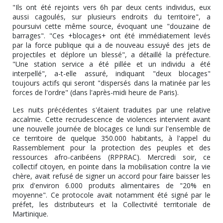
"Ils ont été rejoints vers 6h par deux cents individus, eux
aussi cagoulés, sur plusieurs endroits du territoire", a
poursuivi cette même source, évoquant une "douzaine de
barrages". "Ces +blocages+ ont été immédiatement levés
par la force publique qui a de nouveau essuyé des jets de
projectiles et déplore un blessé", a détaillé la préfecture.
"Une station service a été pillée et un individu a été
interpellé", a-t-elle assuré, indiquant "deux blocages"
toujours actifs qui seront "dispersés dans la matinée par les
forces de l'ordre" (dans l'après-midi heure de Paris).
Les nuits précédentes s'étaient traduites par une relative
accalmie. Cette recrudescence de violences intervient avant
une nouvelle journée de blocages ce lundi sur l'ensemble de
ce territoire de quelque 350.000 habitants, à l'appel du
Rassemblement pour la protection des peuples et des
ressources afro-caribéens (RPPRAC). Mercredi soir, ce
collectif citoyen, en pointe dans la mobilisation contre la vie
chère, avait refusé de signer un accord pour faire baisser les
prix d'environ 6.000 produits alimentaires de "20% en
moyenne". Ce protocole avait notamment été signé par le
préfet, les distributeurs et la Collectivité territoriale de
Martinique.