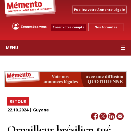
Publiez votre Annonce Légale
Connectez-vous
Nos formules
Créer votre compte
MENU
RETOUR
22.10.2024 | Guyane
Orpailleur brésilien tué