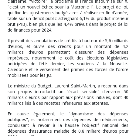
clairsemé. "Victoire", a proclamé la France insoumise sur X,
"c'est un nouvel échec pour la Macronie !". Le projet de loi,
qui fixe les ajustements budgétaires à réaliser en fin d'année,
table sur un déficit public atteignant 6,1% du produit intérieur
brut (PIB), bien plus que les 4,4% prévus dans le projet de loi
de finances pour 2024.
Il prévoit des annulations de crédits à hauteur de 5,6 milliards
d'euros, et ouvre des crédits pour un montant de 4,2
milliards d'euros permettant d'assurer des dépenses
imprévues, notamment le coût des élections législatives
anticipées de l'été dernier, les soutiens à la Nouvelle-
Calédonie et le versement des primes des forces de l'ordre
mobilisées pour les JO.
Le ministre du Budget, Laurent Saint-Martin, a reconnu dans
son propos introductif un "écart sensible" d'environ 50
milliards d'euros par rapport aux prévisions initiales, dont 40
milliards liés à des recettes inférieures aux attentes.
En cause également, le "dynamisme des dépenses
publiques", et notamment des dépenses de médicaments,
conduisant à revoir à la hausse l'objectif national des
dépenses d'assurance maladie de 0,8 milliard d'euros pour