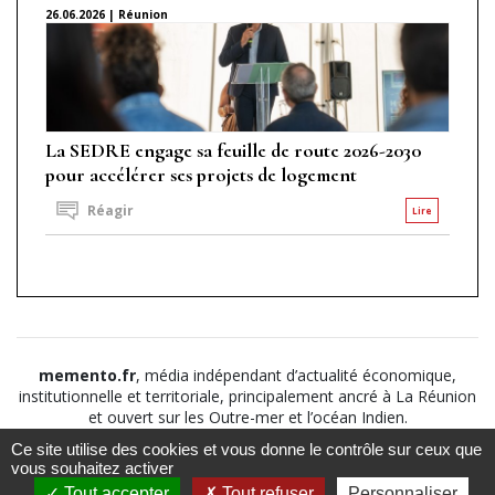
26.06.2026 | Réunion
La SEDRE engage sa feuille de route 2026-2030
pour accélérer ses projets de logement
Réagir
Lire
memento.fr
, média indépendant d’actualité économique,
institutionnelle et territoriale, principalement ancré à La Réunion
et ouvert sur les Outre-mer et l’océan Indien.
Ce site utilise des cookies et vous donne le contrôle sur ceux que
©2026
Suivez nous sur
À propos
-
Notice légale
-
vous souhaitez activer
Le
Politique de
Tout accepter
Tout refuser
Personnaliser