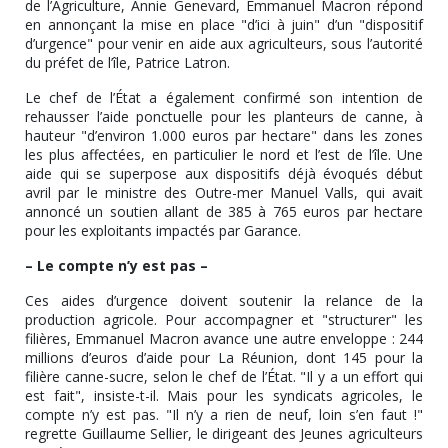
de l’Agriculture, Annie Genevard, Emmanuel Macron répond
en annonçant la mise en place "d’ici à juin" d’un "dispositif
d’urgence" pour venir en aide aux agriculteurs, sous l’autorité
du préfet de l’île, Patrice Latron.
Le chef de l’État a également confirmé son intention de
rehausser l’aide ponctuelle pour les planteurs de canne, à
hauteur "d’environ 1.000 euros par hectare" dans les zones
les plus affectées, en particulier le nord et l’est de l’île. Une
aide qui se superpose aux dispositifs déjà évoqués début
avril par le ministre des Outre-mer Manuel Valls, qui avait
annoncé un soutien allant de 385 à 765 euros par hectare
pour les exploitants impactés par Garance.
– Le compte n’y est pas –
Ces aides d’urgence doivent soutenir la relance de la
production agricole. Pour accompagner et "structurer" les
filières, Emmanuel Macron avance une autre enveloppe : 244
millions d’euros d’aide pour La Réunion, dont 145 pour la
filière canne-sucre, selon le chef de l’État. "Il y a un effort qui
est fait", insiste-t-il. Mais pour les syndicats agricoles, le
compte n’y est pas. "Il n’y a rien de neuf, loin s’en faut !"
regrette Guillaume Sellier, le dirigeant des Jeunes agriculteurs