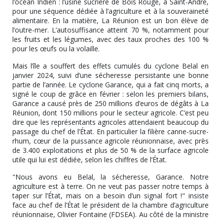
l’océan Indien : l’usine sucrière de Bois Rouge, à Saint-André,
pour une séquence dédiée à l’agriculture et à la souveraineté
alimentaire. En la matière, La Réunion est un bon élève de
l’outre-mer. L’autosuffisance atteint 70 %, notamment pour
les fruits et les légumes, avec des taux proches des 100 %
pour les œufs ou la volaille.
Mais l’île a souffert des effets cumulés du cyclone Belal en
janvier 2024, suivi d’une sécheresse persistante une bonne
partie de l’année. Le cyclone Garance, qui a fait cinq morts, a
signé le coup de grâce en février : selon les premiers bilans,
Garance a causé près de 250 millions d’euros de dégâts à La
Réunion, dont 150 millions pour le secteur agricole. C’est peu
dire que les représentants agricoles attendaient beaucoup du
passage du chef de l’État. En particulier la filière canne-sucre-
rhum, cœur de la puissance agricole réunionnaise, avec près
de 3.400 exploitations et plus de 50 % de la surface agricole
utile qui lui est dédiée, selon les chiffres de l’État.
"Nous avons eu Belal, la sécheresse, Garance. Notre
agriculture est à terre. On ne veut pas passer notre temps à
taper sur l’État, mais on a besoin d’un signal fort !" insiste
face au chef de l’État le président de la chambre d’agriculture
réunionnaise, Olivier Fontaine (FDSEA). Au côté de la ministre