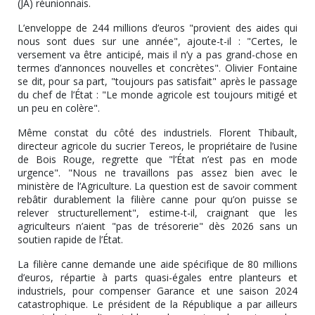
(JA) réunionnais.
L’enveloppe de 244 millions d’euros "provient des aides qui
nous sont dues sur une année", ajoute-t-il : "Certes, le
versement va être anticipé, mais il n’y a pas grand-chose en
termes d’annonces nouvelles et concrètes". Olivier Fontaine
se dit, pour sa part, "toujours pas satisfait" après le passage
du chef de l’État : "Le monde agricole est toujours mitigé et
un peu en colère".
Même constat du côté des industriels. Florent Thibault,
directeur agricole du sucrier Tereos, le propriétaire de l’usine
de Bois Rouge, regrette que "l’État n’est pas en mode
urgence". "Nous ne travaillons pas assez bien avec le
ministère de l’Agriculture. La question est de savoir comment
rebâtir durablement la filière canne pour qu’on puisse se
relever structurellement", estime-t-il, craignant que les
agriculteurs n’aient "pas de trésorerie" dès 2026 sans un
soutien rapide de l’État.
La filière canne demande une aide spécifique de 80 millions
d’euros, répartie à parts quasi-égales entre planteurs et
industriels, pour compenser Garance et une saison 2024
catastrophique. Le président de la République a par ailleurs