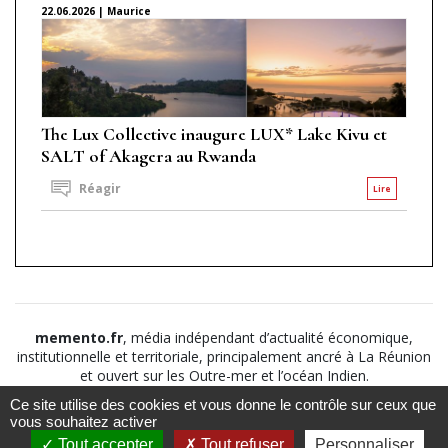
22.06.2026 | Maurice
The Lux Collective inaugure LUX* Lake Kivu et
SALT of Akagera au Rwanda
Réagir
Lire
memento.fr
, média indépendant d’actualité économique,
institutionnelle et territoriale, principalement ancré à La Réunion
et ouvert sur les Outre-mer et l’océan Indien.
Ce site utilise des cookies et vous donne le contrôle sur ceux que
©2026
Suivez nous sur
À propos
-
Notice légale
-
vous souhaitez activer
Le
Politique de
Tout accepter
Tout refuser
Personnaliser