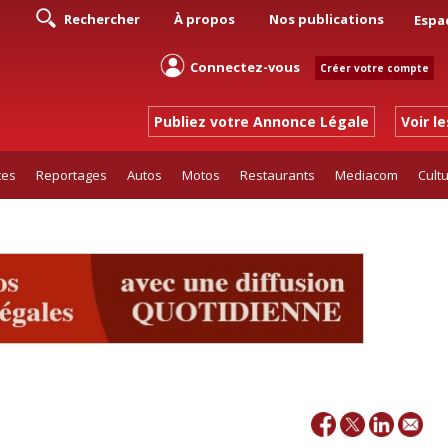
Rechercher
À propos
Nos publications
Espa
Connectez-vous
Créer votre compte
Publiez votre Annonce Légale
Voir l
tes
Reportages
Autos
Motos
Restaurants
Mediacom
Cult