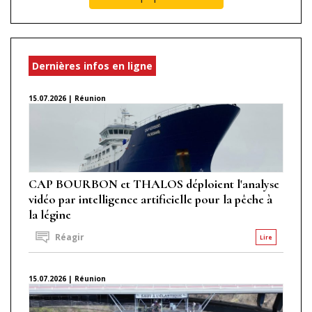
Dernières infos en ligne
15.07.2026 | Réunion
CAP BOURBON et THALOS déploient l'analyse
vidéo par intelligence artificielle pour la pêche à
la légine
Réagir
Lire
15.07.2026 | Réunion