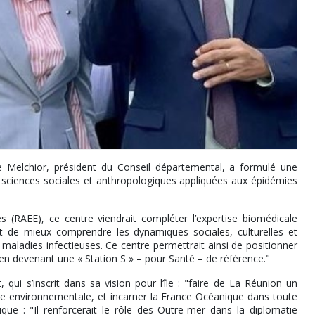
e Melchior, président du Conseil départemental, a formulé une
n sciences sociales et anthropologiques appliquées aux épidémies
(RAEE), ce centre viendrait compléter l’expertise biomédicale
f est de mieux comprendre les dynamiques sociales, culturelles et
aladies infectieuses. Ce centre permettrait ainsi de positionner
en devenant une « Station S » – pour Santé – de référence."
 qui s’inscrit dans sa vision pour l’île : "faire de La Réunion un
nce environnementale, et incarner la France Océanique dans toute
ique : "Il renforcerait le rôle des Outre-mer dans la diplomatie