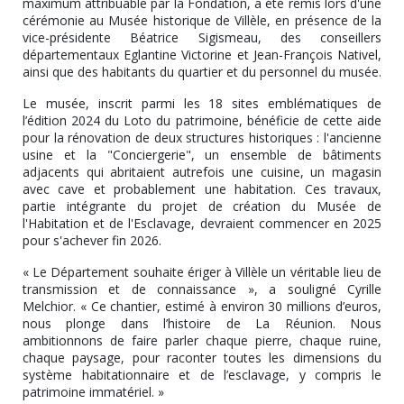
maximum attribuable par la Fondation, a été remis lors d'une
cérémonie au Musée historique de Villèle, en présence de la
vice-présidente Béatrice Sigismeau, des conseillers
départementaux Eglantine Victorine et Jean-François Nativel,
ainsi que des habitants du quartier et du personnel du musée.
Le musée, inscrit parmi les 18 sites emblématiques de
l’édition 2024 du Loto du patrimoine, bénéficie de cette aide
pour la rénovation de deux structures historiques : l'ancienne
usine et la "Conciergerie", un ensemble de bâtiments
adjacents qui abritaient autrefois une cuisine, un magasin
avec cave et probablement une habitation. Ces travaux,
partie intégrante du projet de création du Musée de
l'Habitation et de l'Esclavage, devraient commencer en 2025
pour s'achever fin 2026.
« Le Département souhaite ériger à Villèle un véritable lieu de
transmission et de connaissance », a souligné Cyrille
Melchior. « Ce chantier, estimé à environ 30 millions d’euros,
nous plonge dans l’histoire de La Réunion. Nous
ambitionnons de faire parler chaque pierre, chaque ruine,
chaque paysage, pour raconter toutes les dimensions du
système habitationnaire et de l’esclavage, y compris le
patrimoine immatériel. »