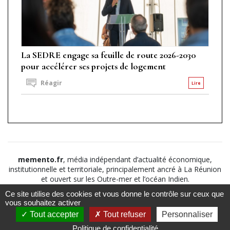
La SEDRE engage sa feuille de route 2026-2030
pour accélérer ses projets de logement
Réagir
Lire
memento.fr
, média indépendant d’actualité économique,
institutionnelle et territoriale, principalement ancré à La Réunion
et ouvert sur les Outre-mer et l’océan Indien.
Ce site utilise des cookies et vous donne le contrôle sur ceux que
©2026
Suivez nous sur
À propos
-
Notice légale
-
vous souhaitez activer
Le
Politique de
Tout accepter
Tout refuser
Personnaliser
Mémento
confidentialité
-
CGV
-
CGU
Politique de confidentialité