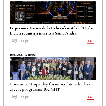
Le premier Forum de la Cybersécurité de l'Océan
Indien réunit 231 inscrits à Saint-André
Réagir
Lire
30.06.2026 | Maurice
Constance Hospitality forme ses futurs leaders
avec le programme BRIGHT
Réagir
Lire