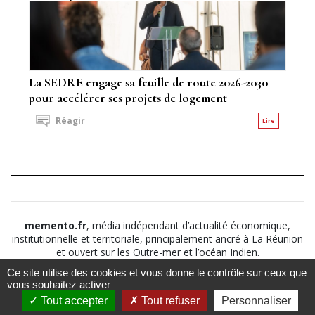
La SEDRE engage sa feuille de route 2026-2030
pour accélérer ses projets de logement
Réagir
Lire
memento.fr
, média indépendant d’actualité économique,
institutionnelle et territoriale, principalement ancré à La Réunion
et ouvert sur les Outre-mer et l’océan Indien.
Ce site utilise des cookies et vous donne le contrôle sur ceux que
©2026
Suivez nous sur
À propos
-
Notice légale
-
vous souhaitez activer
Le
Politique de
Tout accepter
Tout refuser
Personnaliser
Mémento
confidentialité
-
CGV
-
CGU