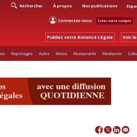
Rechercher
À propos
Nos publications
Espa
Connectez-vous
Créer votre compte
Publiez votre Annonce Légale
Voir l
tes
Reportages
Autos
Motos
Restaurants
Mediacom
Cult