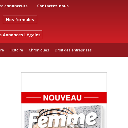
ce annonceurs
Contactez-nous
Nos formules
es Annonces Légales
ure
Histoire
Chroniques
Droit des entreprises