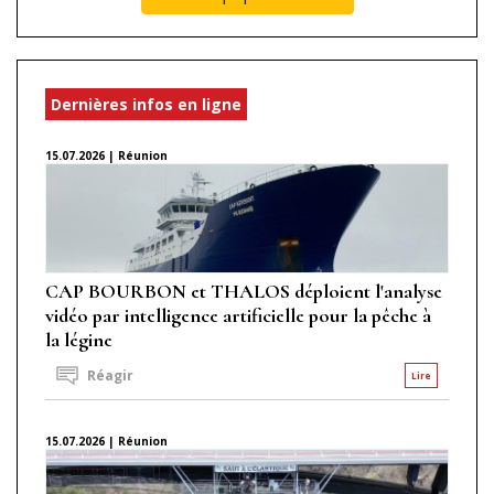
Dernières infos en ligne
15.07.2026 | Réunion
CAP BOURBON et THALOS déploient l'analyse
vidéo par intelligence artificielle pour la pêche à
la légine
Réagir
Lire
15.07.2026 | Réunion