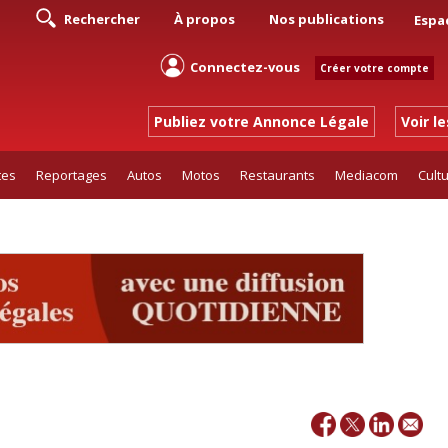
Rechercher
À propos
Nos publications
Espa
Connectez-vous
Créer votre compte
Publiez votre Annonce Légale
Voir l
tes
Reportages
Autos
Motos
Restaurants
Mediacom
Cult