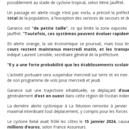
possiblement au stade de cyclone tropical, selon Mme Jauffret.
Un passage en alerte rouge n’est pas exclu, a précisé la préfe
total
de la population, à l’exception des services de secours et de
Garance est
“de petite taille”
, ce qui limite la zone exposée
Jauffret.
“Toutefois, ces systèmes peuvent évoluer rapide
En alerte orange, la vie économique se poursuit, mais tous le
cours restent maintenus mercredi matin, et les transpo
indiqué Laurent Lenoble, secrétaire général de la préfecture.
“Il y a une forte probabilité que les établissements scola
L’activité portuaire sera suspendue mercredi sur terre et en mer
de son programme de vols pour mercredi et jeudi.
Garance suit une trajectoire inhabituelle, se déplaçant
d’ou
généralement
d’est en ouest
dans cette région de l’océan Indie
La dernière alerte cyclonique à La Réunion remonte à janvier 
maximal interdisant tout déplacement, y compris pour les forces d
Le cyclone Belal avait frôlé les côtes le
15 janvier 2024
, caus
millions d’euros
, selon France Assureurs.