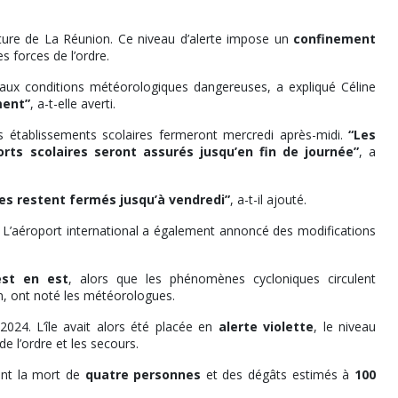
cture de La Réunion. Ce niveau d’alerte impose un
confinement
s forces de l’ordre.
 aux conditions météorologiques dangereuses, a expliqué Céline
ment”
, a-t-elle averti.
s établissements scolaires fermeront mercredi après-midi.
“Les
rts scolaires seront assurés jusqu’en fin de journée”
, a
ires restent fermés jusqu’à vendredi”
, a-t-il ajouté.
. L’aéroport international a également annoncé des modifications
est en est
, alors que les phénomènes cycloniques circulent
n, ont noté les météorologues.
2024. L’île avait alors été placée en
alerte violette
, le niveau
e l’ordre et les secours.
ant la mort de
quatre personnes
et des dégâts estimés à
100