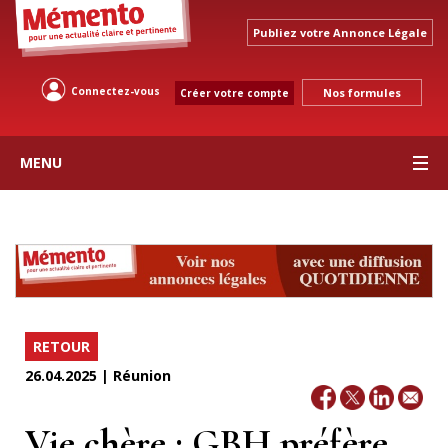
Publiez votre Annonce Légale
Connectez-vous
Nos formules
Créer votre compte
MENU
RETOUR
26.04.2025 | Réunion
Vie chère : GBH préfère