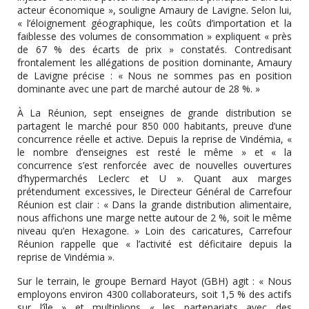
acteur économique », souligne Amaury de Lavigne. Selon lui,
« l’éloignement géographique, les coûts d’importation et la
faiblesse des volumes de consommation » expliquent « près
de 67 % des écarts de prix » constatés. Contredisant
frontalement les allégations de position dominante, Amaury
de Lavigne précise : « Nous ne sommes pas en position
dominante avec une part de marché autour de 28 %. »
À La Réunion, sept enseignes de grande distribution se
partagent le marché pour 850 000 habitants, preuve d’une
concurrence réelle et active. Depuis la reprise de Vindémia, «
le nombre d’enseignes est resté le même » et « la
concurrence s’est renforcée avec de nouvelles ouvertures
d’hypermarchés Leclerc et U ». Quant aux marges
prétendument excessives, le Directeur Général de Carrefour
Réunion est clair : « Dans la grande distribution alimentaire,
nous affichons une marge nette autour de 2 %, soit le même
niveau qu’en Hexagone. » Loin des caricatures, Carrefour
Réunion rappelle que « l’activité est déficitaire depuis la
reprise de Vindémia ».
Sur le terrain, le groupe Bernard Hayot (GBH) agit : « Nous
employons environ 4300 collaborateurs, soit 1,5 % des actifs
sur l’île » et multiplions « les partenariats avec des