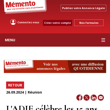
Publiez votre Annonce Légale
Connectez-vous
Nos formules
Créer votre compte
MENU
RETOUR
26.09.2024 | Réunion
L'ADIE célèbre les 15 ans