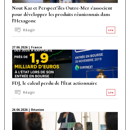
Nout Kaz et Perspect'îles Outre-Mer s'associent
pour développer les produits réunionnais dans
l'Hexagone
Réagir
Lire
27.06.2026 | France
FDJ, le calcul perdu de l'État actionnaire
Réagir
Lire
26.06.2026 | Réunion