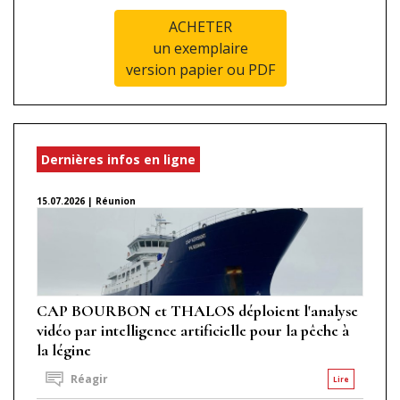
ACHETER
un exemplaire
version papier ou PDF
Dernières infos en ligne
15.07.2026 | Réunion
CAP BOURBON et THALOS déploient l'analyse
vidéo par intelligence artificielle pour la pêche à
la légine
Réagir
Lire