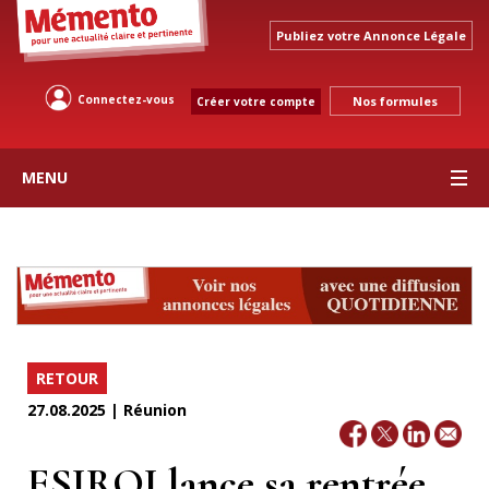
Publiez votre Annonce Légale
Connectez-vous
Nos formules
Créer votre compte
MENU
RETOUR
27.08.2025 | Réunion
ESIROI lance sa rentrée