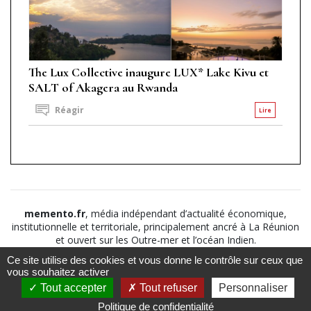
The Lux Collective inaugure LUX* Lake Kivu et
SALT of Akagera au Rwanda
Réagir
Lire
memento.fr
, média indépendant d’actualité économique,
institutionnelle et territoriale, principalement ancré à La Réunion
et ouvert sur les Outre-mer et l’océan Indien.
Ce site utilise des cookies et vous donne le contrôle sur ceux que
©2026
Suivez nous sur
À propos
-
Notice légale
-
vous souhaitez activer
Le
Politique de
Tout accepter
Tout refuser
Personnaliser
Mémento
confidentialité
-
CGV
-
CGU
Politique de confidentialité