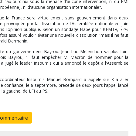
t "aujourd'hui sous la menace d'aucune intervention, ni du FMI
ropéenne), ni d'aucune organisation internationale".
ue la France sera virtuellement sans gouvernement dans deux
e provoquée par la dissolution de l'Assemblée nationale en juin
ans l'opinion publique. Selon un sondage Elabe pour BFMTV, 72%
s assuré vouloir éviter une nouvelle dissolution "mais il ne faut
érald Darmanin.
uite du gouvernement Bayrou. Jean-Luc Mélenchon va plus loin:
nçois Bayrou, "il faut empêcher M. Macron de nommer pour la
, a jugé le leader Insoumis qui a annoncé le dépôt à l'Assemblée
e coordinateur Insoumis Manuel Bompard a appelé sur X à aller
e de confiance, le 8 septembre, précède de deux jours l'appel lancé
 la gauche, de LFI au PS.
commentaire