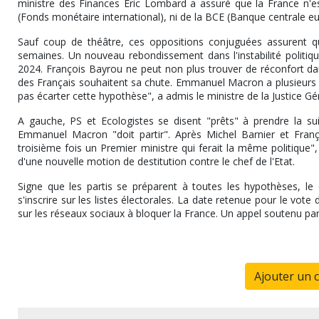
ministre des Finances Eric Lombard a assuré que la France n'es
(Fonds monétaire international), ni de la BCE (Banque centrale eu
Sauf coup de théâtre, ces oppositions conjuguées assurent q
semaines. Un nouveau rebondissement dans l'instabilité politiqu
2024. François Bayrou ne peut non plus trouver de réconfort d
des Français souhaitent sa chute. Emmanuel Macron a plusieurs foi
pas écarter cette hypothèse", a admis le ministre de la Justice G
A gauche, PS et Ecologistes se disent "prêts" à prendre la s
Emmanuel Macron "doit partir". Après Michel Barnier et Fra
troisième fois un Premier ministre qui ferait la même politique"
d'une nouvelle motion de destitution contre le chef de l'Etat.
Signe que les partis se préparent à toutes les hypothèses, l
s'inscrire sur les listes électorales. La date retenue pour le vot
sur les réseaux sociaux à bloquer la France. Un appel soutenu par
Ajouter un 