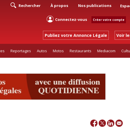
Rechercher
À propos
Nos publications
Espa
Connectez-vous
Créer votre compte
Publiez votre Annonce Légale
Voir l
tes
Reportages
Autos
Motos
Restaurants
Mediacom
Cult