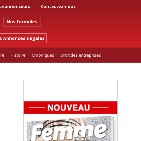
ce annonceurs
Contactez-nous
Nos formules
es Annonces Légales
ure
Histoire
Chroniques
Droit des entreprises