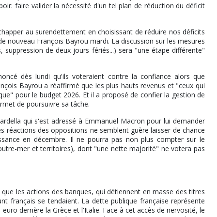
r: faire valider la nécessité d'un tel plan de réduction du déficit
échapper au surendettement en choisissant de réduire nos déficits
é de nouveau François Bayrou mardi. La discussion sur les mesures
, suppression de deux jours fériés...) sera "une étape différente"
noncé dès lundi qu'ils voteraient contre la confiance alors que
çois Bayrou a réaffirmé que les plus hauts revenus et "ceux qui
ique" pour le budget 2026. Et il a proposé de confier la gestion de
permet de poursuivre sa tâche.
ardella qui s'est adressé à Emmanuel Macron pour lui demander
Les réactions des oppositions ne semblent guère laisser de chance
ssance en décembre. Il ne pourra pas non plus compter sur le
utre-mer et territoires), dont "une nette majorité" ne votera pas
s que les actions des banques, qui détiennent en masse des titres
nt français se tendaient. La dette publique française représente
uro derrière la Grèce et l'Italie. Face à cet accès de nervosité, le