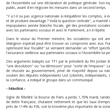
de l'Assemblée sur une déclaration de politique générale. Son espoi
public, avant d'en négocier les mesures dans un second temps.
"Y a t-il ou pas urgence nationale à rééquilibrer les comptes, à 
et de produire davantage ? Voilà la question centrale", a martel
impopulaires (année blanche fiscale, gel des prestations sociales
avec les partenaires sociaux et avec le Parlement, a-t-il répété.
Dans le viseur du Premier ministre, les socialistes qui ont an
Matignon espérait peut-être trouver un compromis avec eux. Fran
optimisent leur fiscalité" se verraient demander un "effort spécif
l'assurance vieillesse aux partenaires sociaux si l'Assemblée lui 
Des arguments balayés sur TF1 par le président du RN Jordan B
"une dissolution" ou "sa démission" pour "sortir de l'impasse". 
de réussite au gouvernement, privé de majorité depuis sa nai
soutien des députés indépendants Liot (Libertés, indépendants, o
la confiance, a indiqué le groupe dans un communiqué.
- Fébrilité -
Signe de fébrilité: la Bourse de Paris a perdu 1,70% mardi, tandi
de dette française, chutaient nettement et que les taux d'empru
près de 114% du PIB, soit la troisième plus importante de la zone e