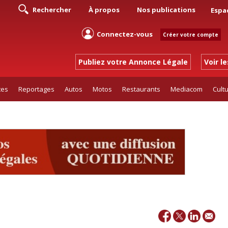
Rechercher
À propos
Nos publications
Espa
Connectez-vous
Créer votre compte
Publiez votre Annonce Légale
Voir l
tes
Reportages
Autos
Motos
Restaurants
Mediacom
Cult