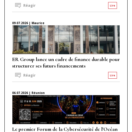
Réagir
Lire
09.07.2026 | Maurice
ER Group lance un cadre de finance durable pour
structurer ses futurs financements
Réagir
Lire
06.07.2026 | Réunion
Le premier Forum de la Cybersécurité de l'Océan