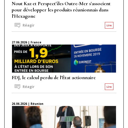
Nout Kaz et Perspect'îles Outre-Mer s'associent
pour développer les produits réunionnais dans
l'Hexagone
Réagir
Lire
27.06.2026 | France
FDJ, le calcul perdu de l'État actionnaire
Réagir
Lire
26.06.2026 | Réunion