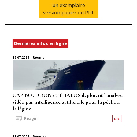
un exemplaire
version papier ou PDF
Dernières infos en ligne
15.07.2026 | Réunion
CAP BOURBON et THALOS déploient l'analyse
vidéo par intelligence artificielle pour la pêche à
la légine
Réagir
Lire
15.07.2026 | Réunion