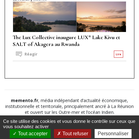
The Lux Collective inaugure LUX* Lake Kivu et
SALT of Akagera au Rwanda
Réagir
Lire
memento.fr
, média indépendant d’actualité économique,
institutionnelle et territoriale, principalement ancré à La Réunion
et ouvert sur les Outre-mer et l’océan Indien.
Ce site utilise des cookies et vous donne le contrôle sur ceux que
©2026
Suivez nous sur
À propos
-
Notice légale
-
vous souhaitez activer
Le
Politique de
Tout accepter
Tout refuser
Personnaliser
Mémento
confidentialité
-
CGV
-
CGU