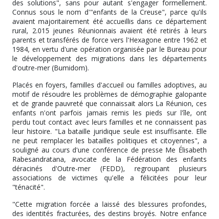
des solutions", sans pour autant s'engager formellement.
Connus sous le nom d'"enfants de la Creuse", parce qu'ils
avaient majoritairement été accueillis dans ce département
rural, 2.015 jeunes Réunionnais avaient été retirés à leurs
parents et transférés de force vers l'Hexagone entre 1962 et
1984, en vertu d'une opération organisée par le Bureau pour
le développement des migrations dans les départements
d'outre-mer (Bumidom).
Placés en foyers, familles d'accueil ou familles adoptives, au
motif de résoudre les problèmes de démographie galopante
et de grande pauvreté que connaissait alors La Réunion, ces
enfants n'ont parfois jamais remis les pieds sur l'île, ont
perdu tout contact avec leurs familles et ne connaissent pas
leur histoire. "La bataille juridique seule est insuffisante. Elle
ne peut remplacer les batailles politiques et citoyennes", a
souligné au cours d'une conférence de presse Me Élisabeth
Rabesandratana, avocate de la Fédération des enfants
déracinés d'Outre-mer (FEDD), regroupant plusieurs
associations de victimes qu'elle a félicitées pour leur
"ténacité".
"Cette migration forcée a laissé des blessures profondes,
des identités fracturées, des destins broyés. Notre enfance