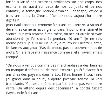
brisée a laissé des cicatrices profondes sur nos corps, nos
esprits, mais aussi sur ceux de nos conjoints et de nos
enfants", a témoigné Marie-Germaine Périgogne, exilée à
trois ans dans la Creuse. "Rendez-nous aujourd'hui notre
dignité !"
Jean-Paul Tabanou, emmené à six ans en Corrèze, a raconté
devant les caméras avoir grandi dans l’incompréhension et le
silence. "On m’a arraché à ma mère, on m’a dit qu’elle m’avait
abandonné. Je l’ai cherchée pendant 40 ans." "Je ne sais
même pas si je suis né un jour", a murmuré Lucette Barret,
les larmes aux yeux. "Pas de photo, pas de souvenirs, pas de
mots. On a effacé ma naissance comme si elle n’avait jamais
compté."
"On nous a vendus comme des marchandises à des familles
en manque d’enfants ou de main-d’œuvre. J’ai été placée à 9
ans chez des paysans dans le Lot. J’étais bonne à tout faire.
J’ai grandi dans la peur", a ajouté Jocelyne Adame, la voix
tremblante. "Ce texte, même imparfait, est un pas vers notre
vérité. On attend depuis des décennies", a conclu Gilbert
Payet, exilé à dix ans.