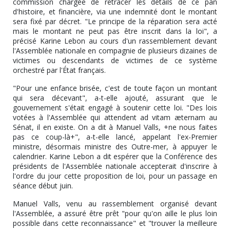
commission chargée de retracer les détails de ce pan
d'histoire, et financière, via une indemnité dont le montant
sera fixé par décret. "Le principe de la réparation sera acté
mais le montant ne peut pas être inscrit dans la loi", a
précisé Karine Lebon au cours d'un rassemblement devant
l'Assemblée nationale en compagnie de plusieurs dizaines de
victimes ou descendants de victimes de ce système
orchestré par l'État français.
"Pour une enfance brisée, c'est de toute façon un montant
qui sera décevant", a-t-elle ajouté, assurant que le
gouvernement s'était engagé à soutenir cette loi. "Des lois
votées à l'Assemblée qui attendent ad vitam æternam au
Sénat, il en existe. On a dit à Manuel Valls, +ne nous faites
pas ce coup-là+", a-t-elle lancé, appelant l'ex-Premier
ministre, désormais ministre des Outre-mer, à appuyer le
calendrier. Karine Lebon a dit espérer que la Conférence des
présidents de l'Assemblée nationale accepterait d'inscrire à
l'ordre du jour cette proposition de loi, pour un passage en
séance début juin.
Manuel Valls, venu au rassemblement organisé devant
l'Assemblée, a assuré être prêt "pour qu'on aille le plus loin
possible dans cette reconnaissance" et "trouver la meilleure