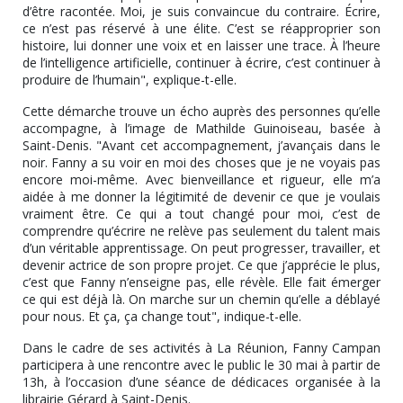
d’être racontée. Moi, je suis convaincue du contraire. Écrire,
ce n’est pas réservé à une élite. C’est se réapproprier son
histoire, lui donner une voix et en laisser une trace. À l’heure
de l’intelligence artificielle, continuer à écrire, c’est continuer à
produire de l’humain", explique-t-elle.
Cette démarche trouve un écho auprès des personnes qu’elle
accompagne, à l’image de Mathilde Guinoiseau, basée à
Saint-Denis. "Avant cet accompagnement, j’avançais dans le
noir. Fanny a su voir en moi des choses que je ne voyais pas
encore moi-même. Avec bienveillance et rigueur, elle m’a
aidée à me donner la légitimité de devenir ce que je voulais
vraiment être. Ce qui a tout changé pour moi, c’est de
comprendre qu’écrire ne relève pas seulement du talent mais
d’un véritable apprentissage. On peut progresser, travailler, et
devenir actrice de son propre projet. Ce que j’apprécie le plus,
c’est que Fanny n’enseigne pas, elle révèle. Elle fait émerger
ce qui est déjà là. On marche sur un chemin qu’elle a déblayé
pour nous. Et ça, ça change tout", indique-t-elle.
Dans le cadre de ses activités à La Réunion, Fanny Campan
participera à une rencontre avec le public le 30 mai à partir de
13h, à l’occasion d’une séance de dédicaces organisée à la
librairie Gérard à Saint-Denis.