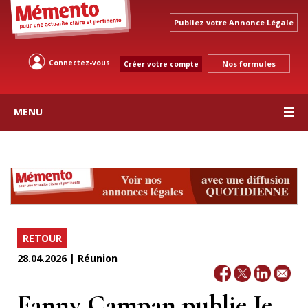
Publiez votre Annonce Légale
Connectez-vous
Nos formules
Créer votre compte
MENU
RETOUR
28.04.2026 | Réunion
Fanny Campan publie Je