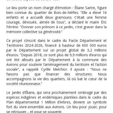
Le lieu porte un nom chargé d’émotion : Éliane Sartre, figure
bien connue du quartier de Bois-de-Nèfles. “Elle a élevé 16
enfants et a accueilli deux gramouns. C’était une femme
courage, dévouée, aimée de tous”, a déclaré le maire Éric
Férrère. “Donner son prénom à ce jardin, c’est graver dans la
mémoire collective sa générosité.”
Ce projet s’inscrit dans le cadre du Pacte Département et
Territoires 2024-2026, financé à hauteur de 600 000 euros
par le Département sur un projet global de 3,2 millions
d’euros. “Depuis 2018, ce sont plus de 9,9 millions d’euros qui
ont été alloués par le Département à la commune des
Avirons pour soutenir l’aménagement du territoire et l’action
sociale”, a rappelé Cyrille Melchior. Il ajoute : “Nous ne
faisons pas que financer des structures. Nous
accompagnons la vie des quartiers, là où bat le cœur de la
société réunionnaise.”
Le Jardin d’Éliane, qui sera prochainement ombragé par des
espèces indigènes et endémiques plantées dans le cadre du
Plan départemental 1 Million d’Arbres, devient un symbole
fort du vivre-ensemble aux Avirons. Un lieu pour jouer, pour
se retrouver… et pour se souvenir.