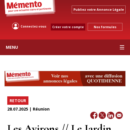
Publiez votre Annonce Légale
Connectez-vous
Nos formules
Créer votre compte
MENU
RETOUR
28.07.2025 | Réunion
Les Avirons // Le Jardin