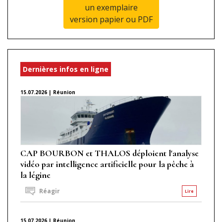
un exemplaire
version papier ou PDF
Dernières infos en ligne
15.07.2026 | Réunion
CAP BOURBON et THALOS déploient l'analyse
vidéo par intelligence artificielle pour la pêche à
la légine
Réagir
Lire
15.07.2026 | Réunion