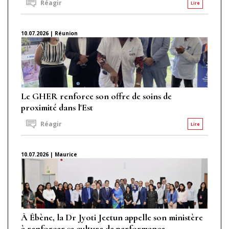
Réagir
Lire
10.07.2026 | Réunion
Le GHER renforce son offre de soins de
proximité dans l'Est
Réagir
Lire
10.07.2026 | Maurice
À Ébène, la Dr Jyoti Jeetun appelle son ministère
à renforcer sa culture de performance