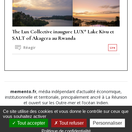
The Lux Collective inaugure LUX* Lake Kivu et
SALT of Akagera au Rwanda
Réagir
Lire
memento.fr
, média indépendant d’actualité économique,
institutionnelle et territoriale, principalement ancré à La Réunion
et ouvert sur les Outre-mer et l’océan Indien.
Ce site utilise des cookies et vous donne le contrôle sur ceux que
©2026
Suivez nous sur
À propos
-
Notice légale
-
vous souhaitez activer
Le
Politique de
Tout accepter
Tout refuser
Personnaliser
Mémento
confidentialité
-
CGV
-
CGU
Politique de confidentialité