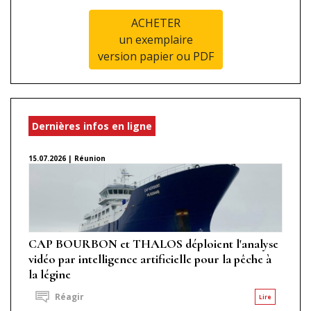
ACHETER
un exemplaire
version papier ou PDF
Dernières infos en ligne
15.07.2026 | Réunion
CAP BOURBON et THALOS déploient l'analyse
vidéo par intelligence artificielle pour la pêche à
la légine
Réagir
Lire