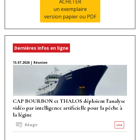
ACHETER
un exemplaire
version papier ou PDF
Dernières infos en ligne
15.07.2026 | Réunion
CAP BOURBON et THALOS déploient l'analyse
vidéo par intelligence artificielle pour la pêche à
la légine
Réagir
Lire