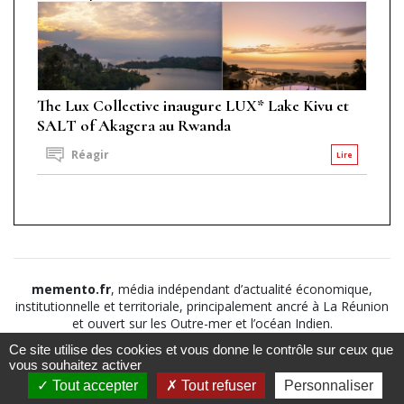
The Lux Collective inaugure LUX* Lake Kivu et
SALT of Akagera au Rwanda
Réagir
Lire
memento.fr
, média indépendant d’actualité économique,
institutionnelle et territoriale, principalement ancré à La Réunion
et ouvert sur les Outre-mer et l’océan Indien.
Ce site utilise des cookies et vous donne le contrôle sur ceux que
©2026
Suivez nous sur
À propos
-
Notice légale
-
vous souhaitez activer
Le
Politique de
Tout accepter
Tout refuser
Personnaliser
Mémento
confidentialité
-
CGV
-
CGU