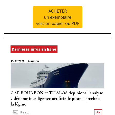
ACHETER
un exemplaire
version papier ou PDF
Dernières infos en ligne
15.07.2026 | Réunion
CAP BOURBON et THALOS déploient l'analyse
vidéo par intelligence artificielle pour la pêche à
la légine
Réagir
Lire