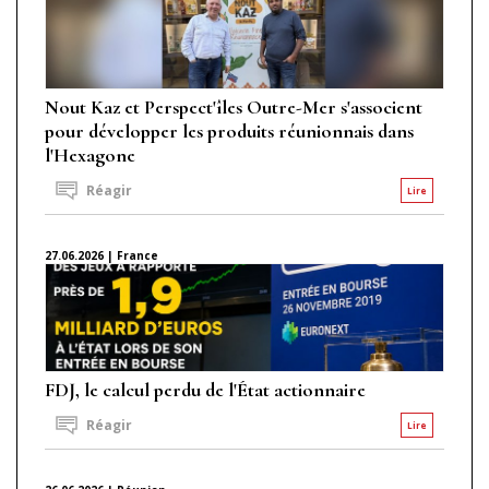
Nout Kaz et Perspect'îles Outre-Mer s'associent
pour développer les produits réunionnais dans
l'Hexagone
Réagir
Lire
27.06.2026 | France
FDJ, le calcul perdu de l'État actionnaire
Réagir
Lire