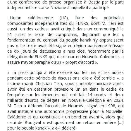
d’une conférence de presse organisée à Bastia par le parti
indépendantiste corse Nazione à laquelle il a participé.
L’Union calédonienne (UC), l’une des principales
composantes indépendantistes du FLNKS, dont M. Tein est
aussi l’un des cadres, avait critiqué dans un communiqué le
21 juillet le texte de compromis, déplorant que les «
fondamentaux du combat du peuple kanak n’y apparaissent
pas ». Le texte avait été signé en région parisienne à l’issue
de dix jours de discussions à huis clos, notamment par la
délégation du FLNKS qui, de retour en Nouvelle-Calédonie, a
assuré n’avoir paraphé qu’un « projet d’accord ».
« La pression qui a été exercée sur les uns et les autres
pendant cette période de discussions, elle a été terrible », a
estimé mardi Christian Tein, sous contrôle judiciaire après
avoir été en détention provisoire un an dans le cadre de
l’enquête sur les émeutes qui ont fait 14 morts et deux
milliards d’euros de dégâts en Nouvelle-Calédonie en 2024.
M. Tein a défendu l’accord de Nouméa, signé en 1998, qui
avait instauré une autonomie progressive pour la Nouvelle-
Calédonie et qui constituait « un bond en avant », alors que
celui de Bougival « est quasiment un retour en arrière (…)
pour le peuple kanak », a-t-il déclaré.