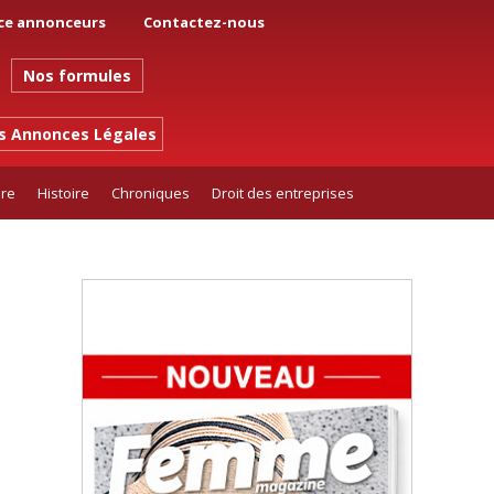
ce annonceurs
Contactez-nous
Nos formules
es Annonces Légales
ure
Histoire
Chroniques
Droit des entreprises