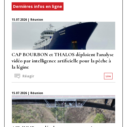
Dernières infos en ligne
15.07.2026 | Réunion
CAP BOURBON et THALOS déploient l'analyse
vidéo par intelligence artificielle pour la pêche à
la légine
Réagir
Lire
15.07.2026 | Réunion