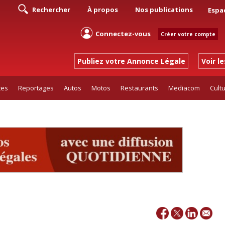
Rechercher
À propos
Nos publications
Espa
Connectez-vous
Créer votre compte
Publiez votre Annonce Légale
Voir l
tes
Reportages
Autos
Motos
Restaurants
Mediacom
Cult