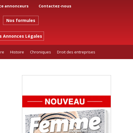
ce annonceurs
Contactez-nous
Nos formules
es Annonces Légales
ure
Histoire
Chroniques
Droit des entreprises