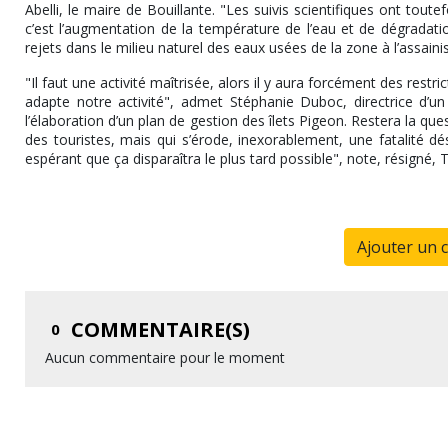
Abelli, le maire de Bouillante. "Les suivis scientifiques ont tou
c’est l’augmentation de la température de l’eau et de dégradatio
rejets dans le milieu naturel des eaux usées de la zone à l’assai
"Il faut une activité maîtrisée, alors il y aura forcément des rest
adapte notre activité", admet Stéphanie Duboc, directrice d’un 
l’élaboration d’un plan de gestion des îlets Pigeon. Restera la q
des touristes, mais qui s’érode, inexorablement, une fatalité d
espérant que ça disparaîtra le plus tard possible", note, résigné, Th
Ajouter un 
COMMENTAIRE(S)
0
Aucun commentaire pour le moment