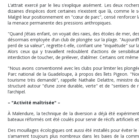
L’attrait exercé par le lieu s’explique aisément. Les deux roch
dizaines d’espèces dont certaines n’existent que là, comme le s
Malgré leur positionnement en "cœur de parc", censé renforcer la p
la menace permanente des pressions anthropiques.
"Quand j’étais enfant, on voyait des raies, des étoiles de mer, d
désormais employée d’un club de plongée sur la plage. "Aujourd’hu
perd de sa valeur", regrette-t-elle, confiant une "inquiétude" sur l
Alors ceux qui y travaillent redoublent d’actions de sensibilisa
interdiction de toucher, de prélever, d’abîmer. Certains ont même
"Nous avons conventionné avec les clubs pour limiter les plongée
Parc national de la Guadeloupe, à propos des îlets Pigeon. "No
tourisme très demandé", rappelle Nathalie Delattre, ministre du
structuré autour "d’une zone durable, verte" et de "sentiers de
l’archipel.
– "Activité maîtrisée" –
À Malendure, la technique de la diversion a déjà été expérimen
bateaux réformés ont été coulés pour servir de récifs artificiels et
Des mouillages écologiques ont aussi été installés pour éviter le
s’amarrent toujours plus nombreux dans les baies de la commune