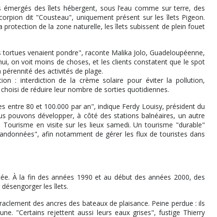
ers émergés des îlets hébergent, sous l’eau comme sur terre, des
corpion dit "Cousteau", uniquement présent sur les îlets Pigeon.
rotection de la zone naturelle, les îlets subissent de plein fouet
es tortues venaient pondre", raconte Malika Jolo, Guadeloupéenne,
i, on voit moins de choses, et les clients constatent que le spot
a pérennité des activités de plage.
tion : interdiction de la crème solaire pour éviter la pollution,
 choisi de réduire leur nombre de sorties quotidiennes.
s entre 80 et 100.000 par an", indique Ferdy Louisy, président du
us pouvons développer, à côté des stations balnéaires, un autre
 Tourisme en visite sur les lieux samedi. Un tourisme "durable"
 randonnées", afin notamment de gérer les flux de touristes dans
tée. À la fin des années 1990 et au début des années 2000, des
 désengorger les îlets.
 raclement des ancres des bateaux de plaisance. Peine perdue : ils
. "Certains rejettent aussi leurs eaux grises", fustige Thierry