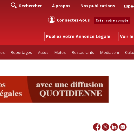
Rechercher
À propos
Nos publications
Espa
Connectez-vous
Créer votre compte
Publiez votre Annonce Légale
Voir l
tes
Reportages
Autos
Motos
Restaurants
Mediacom
Cult