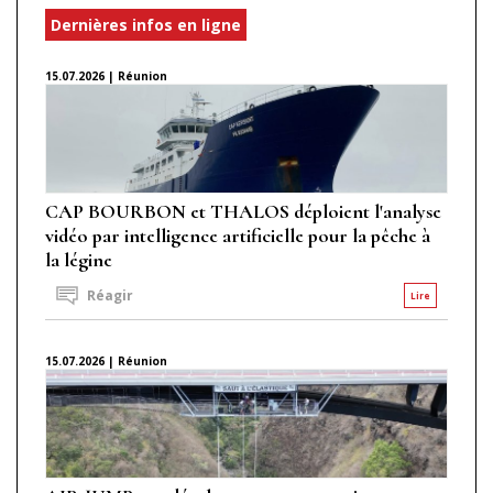
Dernières infos en ligne
15.07.2026 | Réunion
CAP BOURBON et THALOS déploient l'analyse
vidéo par intelligence artificielle pour la pêche à
la légine
Réagir
Lire
15.07.2026 | Réunion