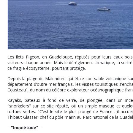
Les îlets Pigeon, en Guadeloupe, réputés pour leurs eaux poiss
visiteurs chaque année. Mais le dérèglement climatique, la surfré
ce fragile écosystème, pourtant protégé.
Depuis la plage de Malendure qui étale son sable volcanique sur
département d’outre-mer français, les visites touristiques s’ench
Cousteau", du nom du célèbre explorateur océanographique franç
Kayaks, bateaux à fond de verre, de plongée, dans un inces
"snorkelers" sur ce site réputé, où un simple masque et quel
tortues vertes. "C’est le site le plus plongé de France : il accu
Thibaut Glasser, chef du pôle marin au Parc national de la Guade
– "Inquiétude" –