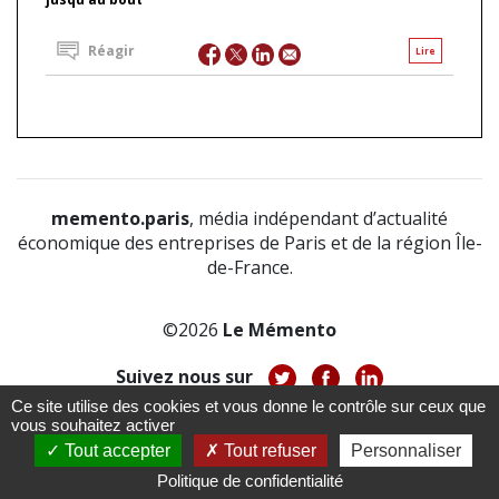
Réagir
Lire
memento.paris
, média indépendant d’actualité
économique des entreprises de Paris et de la région Île-
de-France.
©2026
Le Mémento
Suivez nous sur
Ce site utilise des cookies et vous donne le contrôle sur ceux que
-
-
-
vous souhaitez activer
À propos
Notice légale
Politique de confidentialité
-
Tout accepter
Tout refuser
Personnaliser
CGV
CGU
Politique de confidentialité