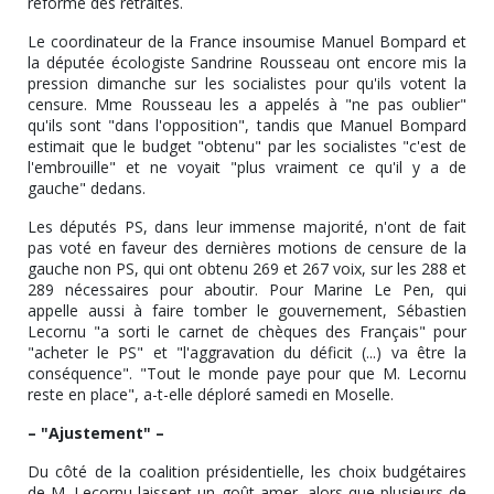
réforme des retraites.
Le coordinateur de la France insoumise Manuel Bompard et
la députée écologiste Sandrine Rousseau ont encore mis la
pression dimanche sur les socialistes pour qu'ils votent la
censure. Mme Rousseau les a appelés à "ne pas oublier"
qu'ils sont "dans l'opposition", tandis que Manuel Bompard
estimait que le budget "obtenu" par les socialistes "c'est de
l'embrouille" et ne voyait "plus vraiment ce qu'il y a de
gauche" dedans.
Les députés PS, dans leur immense majorité, n'ont de fait
pas voté en faveur des dernières motions de censure de la
gauche non PS, qui ont obtenu 269 et 267 voix, sur les 288 et
289 nécessaires pour aboutir. Pour Marine Le Pen, qui
appelle aussi à faire tomber le gouvernement, Sébastien
Lecornu "a sorti le carnet de chèques des Français" pour
"acheter le PS" et "l'aggravation du déficit (...) va être la
conséquence". "Tout le monde paye pour que M. Lecornu
reste en place", a-t-elle déploré samedi en Moselle.
– "Ajustement" –
Du côté de la coalition présidentielle, les choix budgétaires
de M. Lecornu laissent un goût amer, alors que plusieurs de