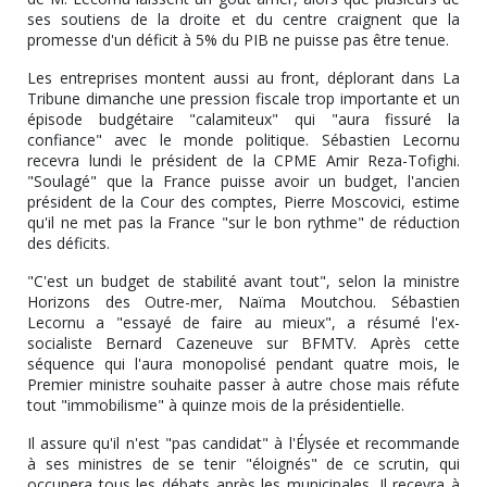
ses soutiens de la droite et du centre craignent que la
promesse d'un déficit à 5% du PIB ne puisse pas être tenue.
Les entreprises montent aussi au front, déplorant dans La
Tribune dimanche une pression fiscale trop importante et un
épisode budgétaire "calamiteux" qui "aura fissuré la
confiance" avec le monde politique. Sébastien Lecornu
recevra lundi le président de la CPME Amir Reza-Tofighi.
"Soulagé" que la France puisse avoir un budget, l'ancien
président de la Cour des comptes, Pierre Moscovici, estime
qu'il ne met pas la France "sur le bon rythme" de réduction
des déficits.
"C'est un budget de stabilité avant tout", selon la ministre
Horizons des Outre-mer, Naïma Moutchou. Sébastien
Lecornu a "essayé de faire au mieux", a résumé l'ex-
socialiste Bernard Cazeneuve sur BFMTV. Après cette
séquence qui l'aura monopolisé pendant quatre mois, le
Premier ministre souhaite passer à autre chose mais réfute
tout "immobilisme" à quinze mois de la présidentielle.
Il assure qu'il n'est "pas candidat" à l'Élysée et recommande
à ses ministres de se tenir "éloignés" de ce scrutin, qui
occupera tous les débats après les municipales. Il recevra à