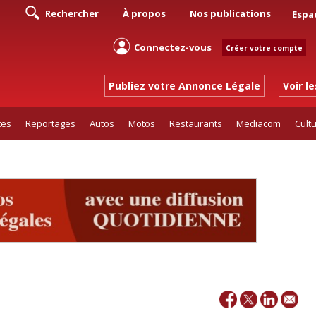
Rechercher
À propos
Nos publications
Espa
Connectez-vous
Créer votre compte
Publiez votre Annonce Légale
Voir l
tes
Reportages
Autos
Motos
Restaurants
Mediacom
Cult