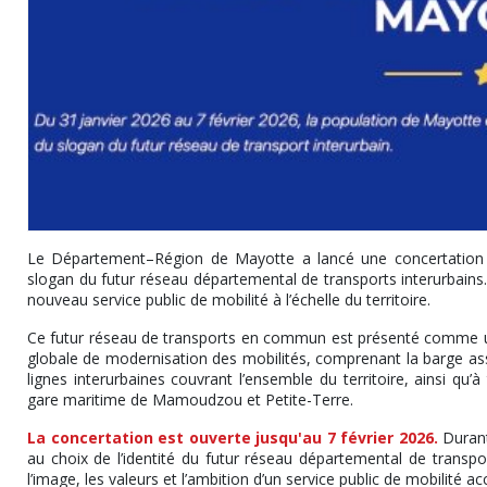
Le Département–Région de Mayotte a lancé une concertation c
slogan du futur réseau départemental de transports interurbains.
nouveau service public de mobilité à l’échelle du territoire.
Ce futur réseau de transports en commun est présenté comme un p
globale de modernisation des mobilités, comprenant la barge assu
lignes interurbaines couvrant l’ensemble du territoire, ainsi qu’
gare maritime de Mamoudzou et Petite-Terre.
La concertation est ouverte jusqu'au 7 février 2026.
Durant
au choix de l’identité du futur réseau départemental de transpor
l’image, les valeurs et l’ambition d’un service public de mobilité ac