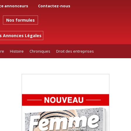
ce annonceurs
Contactez-nous
Nos formules
es Annonces Légales
ure
Histoire
Chroniques
Droit des entreprises