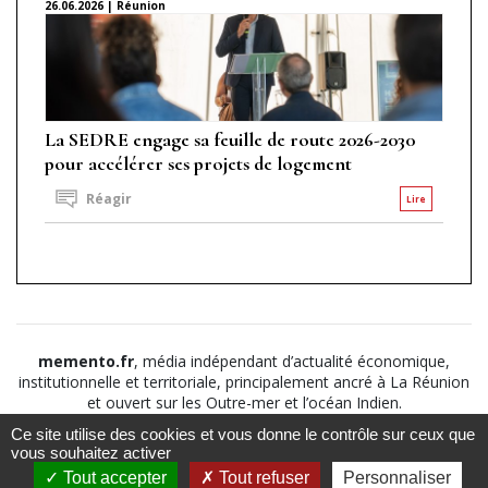
26.06.2026 | Réunion
La SEDRE engage sa feuille de route 2026-2030
pour accélérer ses projets de logement
Réagir
Lire
memento.fr
, média indépendant d’actualité économique,
institutionnelle et territoriale, principalement ancré à La Réunion
et ouvert sur les Outre-mer et l’océan Indien.
Ce site utilise des cookies et vous donne le contrôle sur ceux que
©2026
Suivez nous sur
À propos
-
Notice légale
-
vous souhaitez activer
Le
Politique de
Tout accepter
Tout refuser
Personnaliser