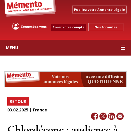
Publiez votre Annonce Légale
Connectez-vous
Nos formules
Créer votre compte
MENU
RETOUR
03.02.2025 | France
Chlordécone : audience à