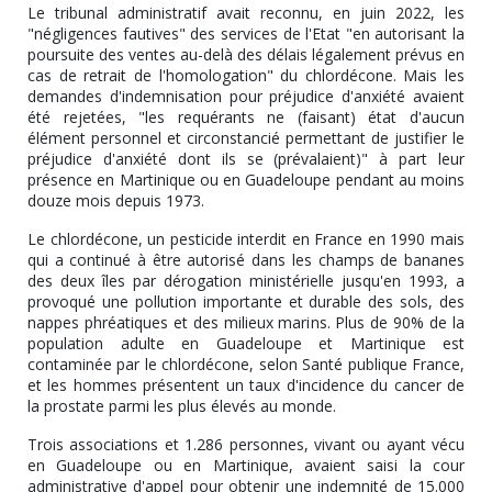
Le tribunal administratif avait reconnu, en juin 2022, les
"négligences fautives" des services de l'Etat "en autorisant la
poursuite des ventes au-delà des délais légalement prévus en
cas de retrait de l'homologation" du chlordécone. Mais les
demandes d'indemnisation pour préjudice d'anxiété avaient
été rejetées, "les requérants ne (faisant) état d'aucun
élément personnel et circonstancié permettant de justifier le
préjudice d'anxiété dont ils se (prévalaient)" à part leur
présence en Martinique ou en Guadeloupe pendant au moins
douze mois depuis 1973.
Le chlordécone, un pesticide interdit en France en 1990 mais
qui a continué à être autorisé dans les champs de bananes
des deux îles par dérogation ministérielle jusqu'en 1993, a
provoqué une pollution importante et durable des sols, des
nappes phréatiques et des milieux marins. Plus de 90% de la
population adulte en Guadeloupe et Martinique est
contaminée par le chlordécone, selon Santé publique France,
et les hommes présentent un taux d'incidence du cancer de
la prostate parmi les plus élevés au monde.
Trois associations et 1.286 personnes, vivant ou ayant vécu
en Guadeloupe ou en Martinique, avaient saisi la cour
administrative d'appel pour obtenir une indemnité de 15.000