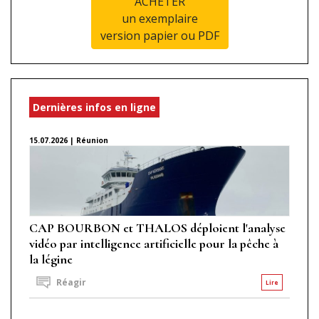
ACHETER
un exemplaire
version papier ou PDF
Dernières infos en ligne
15.07.2026 | Réunion
CAP BOURBON et THALOS déploient l'analyse
vidéo par intelligence artificielle pour la pêche à
la légine
Réagir
Lire