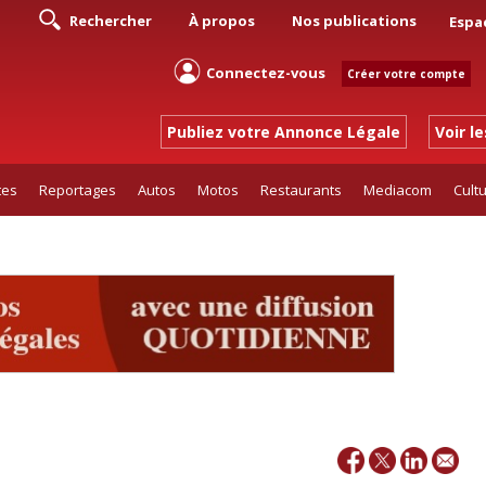
Rechercher
À propos
Nos publications
Espa
Connectez-vous
Créer votre compte
Publiez votre Annonce Légale
Voir l
tes
Reportages
Autos
Motos
Restaurants
Mediacom
Cult