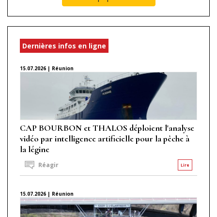
Dernières infos en ligne
15.07.2026 | Réunion
CAP BOURBON et THALOS déploient l'analyse
vidéo par intelligence artificielle pour la pêche à
la légine
Réagir
Lire
15.07.2026 | Réunion