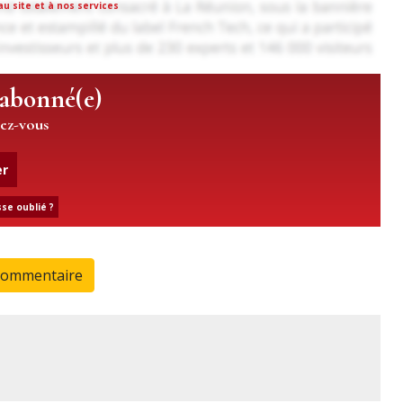
u site et à nos services
 abonné(e)
iez-vous
er
se oublié ?
commentaire