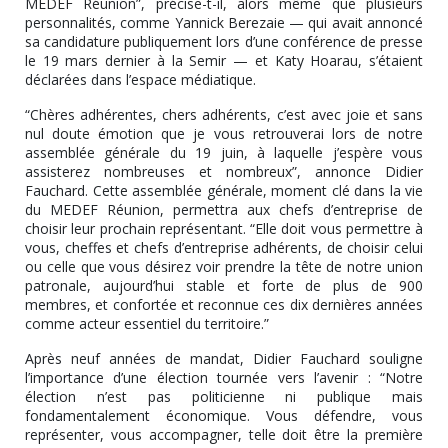
MEDEF Réunion”, précise-t-il, alors même que plusieurs
personnalités, comme Yannick Berezaie — qui avait annoncé
sa candidature publiquement lors d’une conférence de presse
le 19 mars dernier à la Semir — et Katy Hoarau, s’étaient
déclarées dans l’espace médiatique.
“Chères adhérentes, chers adhérents, c’est avec joie et sans
nul doute émotion que je vous retrouverai lors de notre
assemblée générale du 19 juin, à laquelle j’espère vous
assisterez nombreuses et nombreux”, annonce Didier
Fauchard. Cette assemblée générale, moment clé dans la vie
du MEDEF Réunion, permettra aux chefs d’entreprise de
choisir leur prochain représentant. “Elle doit vous permettre à
vous, cheffes et chefs d’entreprise adhérents, de choisir celui
ou celle que vous désirez voir prendre la tête de notre union
patronale, aujourd’hui stable et forte de plus de 900
membres, et confortée et reconnue ces dix dernières années
comme acteur essentiel du territoire.”
Après neuf années de mandat, Didier Fauchard souligne
l’importance d’une élection tournée vers l’avenir : “Notre
élection n’est pas politicienne ni publique mais
fondamentalement économique. Vous défendre, vous
représenter, vous accompagner, telle doit être la première