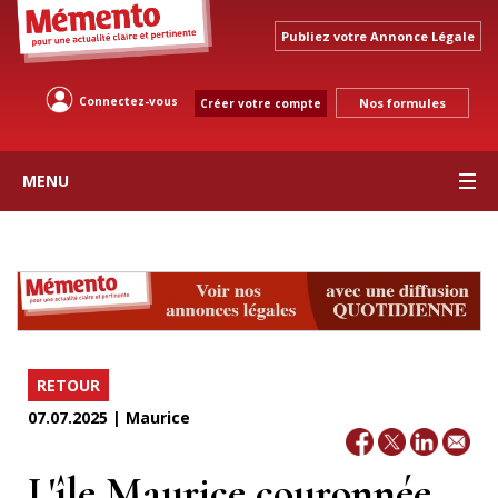
Publiez votre Annonce Légale
Connectez-vous
Nos formules
Créer votre compte
MENU
RETOUR
07.07.2025 | Maurice
L'île Maurice couronnée