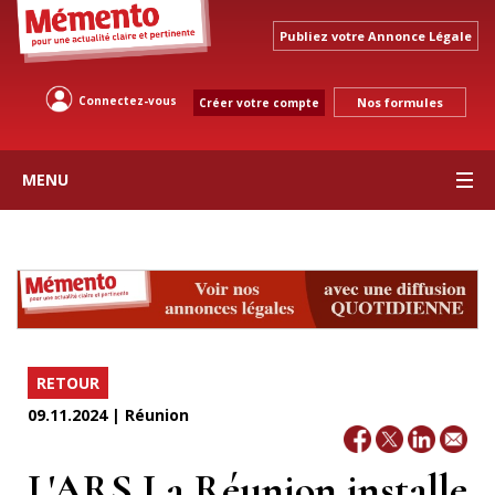
Publiez votre Annonce Légale
Connectez-vous
Nos formules
Créer votre compte
MENU
RETOUR
09.11.2024 | Réunion
L'ARS La Réunion installe