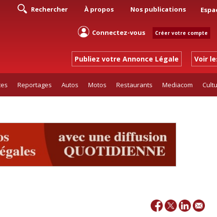
Rechercher
À propos
Nos publications
Espa
Connectez-vous
Créer votre compte
Publiez votre Annonce Légale
Voir l
tes
Reportages
Autos
Motos
Restaurants
Mediacom
Cult