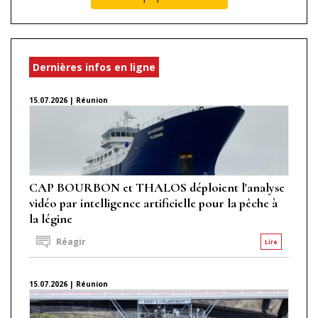
Dernières infos en ligne
15.07.2026 | Réunion
CAP BOURBON et THALOS déploient l'analyse
vidéo par intelligence artificielle pour la pêche à
la légine
Réagir
Lire
15.07.2026 | Réunion