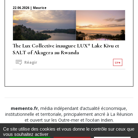
22.06.2026 | Maurice
The Lux Collective inaugure LUX* Lake Kivu et
SALT of Akagera au Rwanda
Réagir
Lire
memento.fr
, média indépendant d’actualité économique,
institutionnelle et territoriale, principalement ancré à La Réunion
et ouvert sur les Outre-mer et l’océan Indien.
Ce site utilise des cookies et vous donne le contrôle sur ceux que
©2026
Suivez nous sur
À propos
-
Notice légale
-
vous souhaitez activer