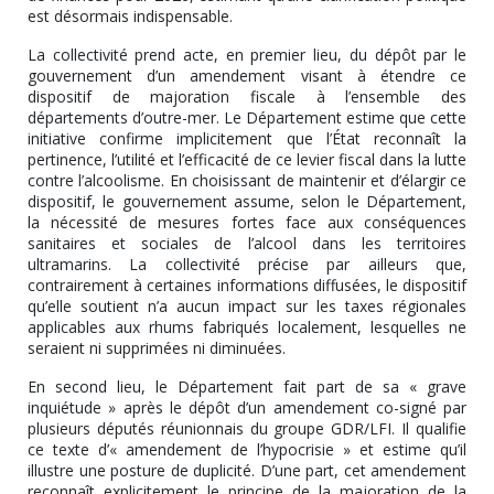
est désormais indispensable.
La collectivité prend acte, en premier lieu, du dépôt par le
gouvernement d’un amendement visant à étendre ce
dispositif de majoration fiscale à l’ensemble des
départements d’outre-mer. Le Département estime que cette
initiative confirme implicitement que l’État reconnaît la
pertinence, l’utilité et l’efficacité de ce levier fiscal dans la lutte
contre l’alcoolisme. En choisissant de maintenir et d’élargir ce
dispositif, le gouvernement assume, selon le Département,
la nécessité de mesures fortes face aux conséquences
sanitaires et sociales de l’alcool dans les territoires
ultramarins. La collectivité précise par ailleurs que,
contrairement à certaines informations diffusées, le dispositif
qu’elle soutient n’a aucun impact sur les taxes régionales
applicables aux rhums fabriqués localement, lesquelles ne
seraient ni supprimées ni diminuées.
En second lieu, le Département fait part de sa « grave
inquiétude » après le dépôt d’un amendement co-signé par
plusieurs députés réunionnais du groupe GDR/LFI. Il qualifie
ce texte d’« amendement de l’hypocrisie » et estime qu’il
illustre une posture de duplicité. D’une part, cet amendement
reconnaît explicitement le principe de la majoration de la