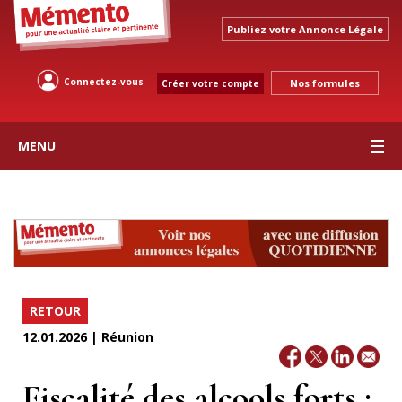
Publiez votre Annonce Légale
Connectez-vous
Nos formules
Créer votre compte
MENU
RETOUR
12.01.2026 | Réunion
Fiscalité des alcools forts :