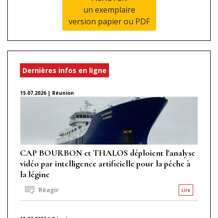
un exemplaire
version papier ou PDF
Dernières infos en ligne
15.07.2026 | Réunion
CAP BOURBON et THALOS déploient l'analyse
vidéo par intelligence artificielle pour la pêche à
la légine
Réagir
Lire