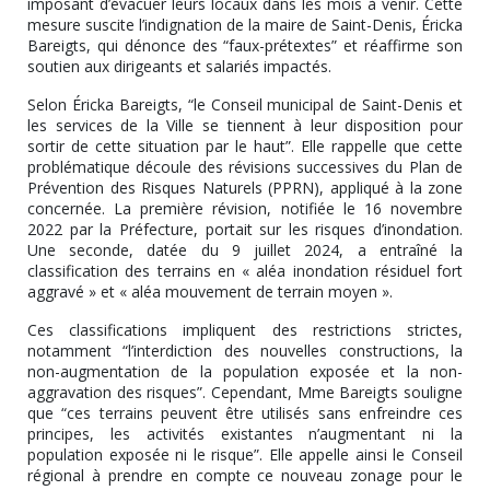
imposant d’évacuer leurs locaux dans les mois à venir. Cette
mesure suscite l’indignation de la maire de Saint-Denis, Éricka
Bareigts, qui dénonce des “faux-prétextes” et réaffirme son
soutien aux dirigeants et salariés impactés.
Selon Éricka Bareigts, “le Conseil municipal de Saint-Denis et
les services de la Ville se tiennent à leur disposition pour
sortir de cette situation par le haut”. Elle rappelle que cette
problématique découle des révisions successives du Plan de
Prévention des Risques Naturels (PPRN), appliqué à la zone
concernée. La première révision, notifiée le 16 novembre
2022 par la Préfecture, portait sur les risques d’inondation.
Une seconde, datée du 9 juillet 2024, a entraîné la
classification des terrains en « aléa inondation résiduel fort
aggravé » et « aléa mouvement de terrain moyen ».
Ces classifications impliquent des restrictions strictes,
notamment “l’interdiction des nouvelles constructions, la
non-augmentation de la population exposée et la non-
aggravation des risques”. Cependant, Mme Bareigts souligne
que “ces terrains peuvent être utilisés sans enfreindre ces
principes, les activités existantes n’augmentant ni la
population exposée ni le risque”. Elle appelle ainsi le Conseil
régional à prendre en compte ce nouveau zonage pour le