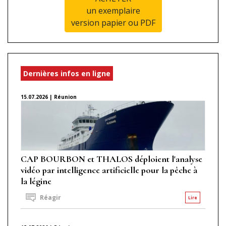
un exemplaire
version papier ou PDF
Dernières infos en ligne
15.07.2026 | Réunion
CAP BOURBON et THALOS déploient l'analyse
vidéo par intelligence artificielle pour la pêche à
la légine
Réagir
Lire